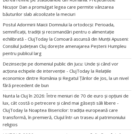
Nicușor Dan a promulgat legea care permite vânzarea
băuturilor slab alcoolizate la meciuri
Postul Adormirii Maicii Domnului la ortodocși: Perioada,
semnificații, tradiții și recomandări pentru o alimentație
echilibrată - ClujToday
la
Comoară ascunsă din Munții Apuseni:
Consiliul Județean Cluj dorește amenajarea Peșterii Humpleu
pentru publicul larg
Dezinsecție pe domeniul public din Jucu: Unde și când vor
acționa echipele de intervenție - ClujToday
la
Relațiile
economice dintre România și Regatul Țărilor de Jos, la un nivel
fără precedent de bun
Nunta la Cluj în 2026: Între meniuri de 70 de euro și opțiuni de
lux, cât costă o petrecere și când mai găsești săli libere -
ClujToday
la
Noaptea Bisericilor: tradiția europeană care
transformă, în premieră, Clujul într-un traseu al patrimoniului
religios