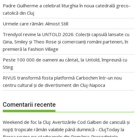
Padre Guilherme a celebrat liturghia în noua catedrală greco-
catolică din Cluj
Urmele care rămân: Almost Still
Trendyol revine la UNTOLD 2026: Colecții capsulă lansate cu
Gina, Smiley și Theo Rose și comercianți români parteneri, în
premieră la Fashion Village
Peste 100 000 de oameni au cântat, la Untold, împreună cu
Sting
RIVUS transformă fosta platformă Carbochim într-un nou
centru cultural și de divertisment din Cluj-Napoca
Comentarii recente
Weekend de foc la Cluj: Avertizările Cod Galben de caniculă și
nopți tropicale rămân valabile până duminică - ClujToday
la
Berea revine pe stadioanele din România: Președintele