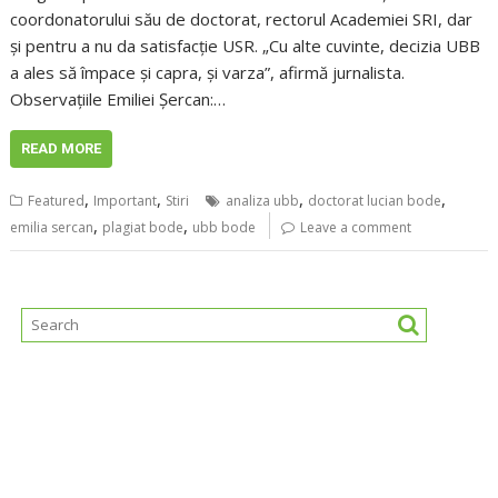
coordonatorului său de doctorat, rectorul Academiei SRI, dar
și pentru a nu da satisfacție USR. „Cu alte cuvinte, decizia UBB
a ales să împace și capra, și varza”, afirmă jurnalista.
Observațiile Emiliei Șercan:…
READ MORE
,
,
,
,
Featured
Important
Stiri
analiza ubb
doctorat lucian bode
,
,
emilia sercan
plagiat bode
ubb bode
Leave a comment