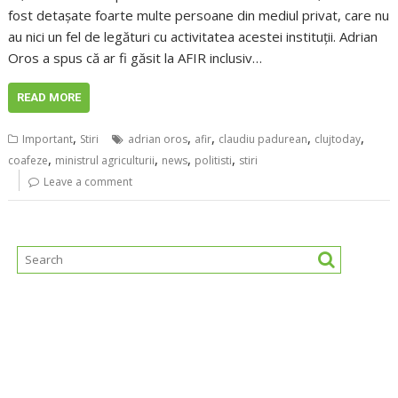
fost detașate foarte multe persoane din mediul privat, care nu
au nici un fel de legături cu activitatea acestei instituții. Adrian
Oros a spus că ar fi găsit la AFIR inclusiv…
READ MORE
,
,
,
,
,
Important
Stiri
adrian oros
afir
claudiu padurean
clujtoday
,
,
,
,
coafeze
ministrul agriculturii
news
politisti
stiri
Leave a comment