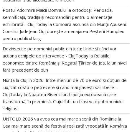
Postul Adormirii Maicii Domnului la ortodocși: Perioada,
semnificații, tradiții și recomandări pentru o alimentație
echilibrată - ClujToday
la
Comoară ascunsă din Munții Apuseni:
Consiliul Județean Cluj dorește amenajarea Peșterii Humpleu
pentru publicul larg
Dezinsecție pe domeniul public din Jucu: Unde și când vor
acționa echipele de intervenție - ClujToday
la
Relațiile
economice dintre România și Regatul Țărilor de Jos, la un nivel
fără precedent de bun
Nunta la Cluj în 2026: Între meniuri de 70 de euro și opțiuni de
lux, cât costă o petrecere și când mai găsești săli libere -
ClujToday
la
Noaptea Bisericilor: tradiția europeană care
transformă, în premieră, Clujul într-un traseu al patrimoniului
religios
UNTOLD 2026 va avea cea mai mare scenă din România
la
Cea mai mare scenă de festival realizată vreodată în România