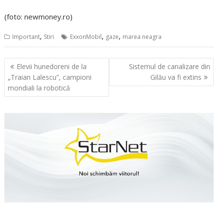
(foto: newmoney.ro)
,
,
,
Important
Stiri
ExxonMobil
gaze
marea neagra
Navigare
Elevii hunedoreni de la
Sistemul de canalizare din
în
„Traian Lalescu”, campioni
Gilău va fi extins
articole
mondiali la robotică