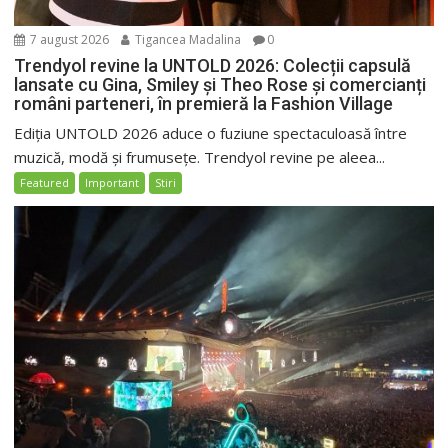
7 august 2026
Tigancea Madalina
0
Trendyol revine la UNTOLD 2026: Colecții capsulă
lansate cu Gina, Smiley și Theo Rose și comercianți
români parteneri, în premieră la Fashion Village
Ediția UNTOLD 2026 aduce o fuziune spectaculoasă între
muzică, modă și frumusețe. Trendyol revine pe aleea...
Featured
Important
Stiri