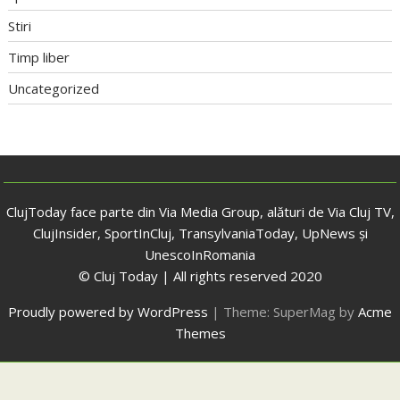
Stiri
Timp liber
Uncategorized
ClujToday face parte din Via Media Group, alături de Via Cluj TV,
ClujInsider, SportInCluj, TransylvaniaToday, UpNews și
UnescoInRomania
© Cluj Today | All rights reserved 2020
Proudly powered by WordPress
|
Theme: SuperMag by
Acme
Themes