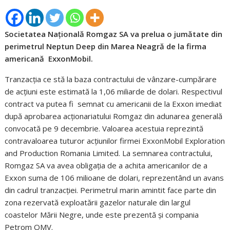
Societatea Națională Romgaz SA va prelua o jumătate din
perimetrul Neptun Deep din Marea Neagră de la firma
americană ExxonMobil.
Tranzacţia ce stă la baza contractului de vânzare-cumpărare
de acțiuni este estimată la 1,06 miliarde de dolari. Respectivul
contract va putea fi semnat cu americanii de la Exxon imediat
după aprobarea acţionariatului Romgaz din adunarea generală
convocată pe 9 decembrie. Valoarea acestuia reprezintă
contravaloarea tuturor acţiunilor firmei ExxonMobil Exploration
and Production Romania Limited. La semnarea contractului,
Romgaz SA va avea obligaţia de a achita americanilor de a
Exxon suma de 106 milioane de dolari, reprezentând un avans
din cadrul tranzacției. Perimetrul marin amintit face parte din
zona rezervată exploatării gazelor naturale din largul
coastelor Mării Negre, unde este prezentă și compania
Petrom OMV.