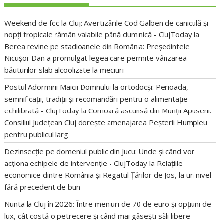
Weekend de foc la Cluj: Avertizările Cod Galben de caniculă și
nopți tropicale rămân valabile până duminică - ClujToday
la
Berea revine pe stadioanele din România: Președintele
Nicușor Dan a promulgat legea care permite vânzarea
băuturilor slab alcoolizate la meciuri
Postul Adormirii Maicii Domnului la ortodocși: Perioada,
semnificații, tradiții și recomandări pentru o alimentație
echilibrată - ClujToday
la
Comoară ascunsă din Munții Apuseni:
Consiliul Județean Cluj dorește amenajarea Peșterii Humpleu
pentru publicul larg
Dezinsecție pe domeniul public din Jucu: Unde și când vor
acționa echipele de intervenție - ClujToday
la
Relațiile
economice dintre România și Regatul Țărilor de Jos, la un nivel
fără precedent de bun
Nunta la Cluj în 2026: Între meniuri de 70 de euro și opțiuni de
lux, cât costă o petrecere și când mai găsești săli libere -