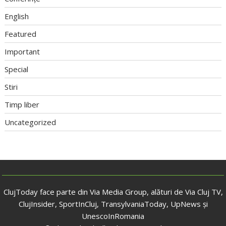
English
Featured
Important
Special
Stiri
Timp liber
Uncategorized
ClujToday face parte din Via Media Group, alături de Via Cluj TV,
ClujInsider, SportInCluj, TransylvaniaToday, UpNews și
UnescoInRomania