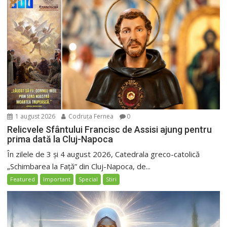
1 august 2026
Codruța Fernea
0
Relicvele Sfântului Francisc de Assisi ajung pentru
prima dată la Cluj-Napoca
În zilele de 3 și 4 august 2026, Catedrala greco-catolică
„Schimbarea la Față” din Cluj-Napoca, de...
Featured
Important
Special
Stiri