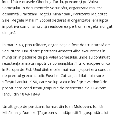
întind între oraşele Gherla şi Turda, precum şi pe Valea
Someşului. În documentele Securităţii, organizaţia mai era
denumită „Partizanii Regelui Mihai” sau „Partizanţii Majestăţii
Sale, Regele Mihai I”. Scopul declarat al organizaţiei era lupta
împotriva comunismului şi readucerea pe tron a regelui alungat
din ţară.
În mai 1949, prin trădare, organizaţia a fost destructurată de
Securitate. Unii dintre partizanii Armatei Albe s-au retras în
munţi ori în pădurile de pe Valea Someşului, unde au continuat
rezistenţa armată împotriva comuniştilor, într-o epopee unică
în Europa de Est. Unul dintre cele mai mari grupuri era condus
de preotul greco-catolic Eusebiu Cutcan, anihilat abia spre
sfârşitul anului 1950, care se lupta cu o îndârjire vrednică de
preoţii care conduceau grupurile de rezistenţă ale lui Avram
Iancu, din 1848-1849.
Un alt grup de partizani, format din Ioan Moldovan, Ioniţă
Mihălean şi Dumitru Ţăgurean s-a adăpostit în gospodăria lui