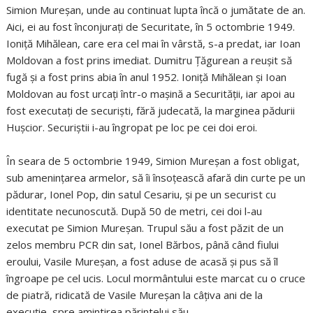
Simion Mureşan, unde au continuat lupta încă o jumătate de an.
Aici, ei au fost înconjuraţi de Securitate, în 5 octombrie 1949.
Ioniţă Mihălean, care era cel mai în vârstă, s-a predat, iar Ioan
Moldovan a fost prins imediat. Dumitru Ţăgurean a reuşit să
fugă şi a fost prins abia în anul 1952. Ioniţă Mihălean şi Ioan
Moldovan au fost urcaţi într-o maşină a Securităţii, iar apoi au
fost executaţi de securişti, fără judecată, la marginea pădurii
Huşcior. Securiştii i-au îngropat pe loc pe cei doi eroi.
În seara de 5 octombrie 1949, Simion Mureşan a fost obligat,
sub ameninţarea armelor, să îi însoţească afară din curte pe un
pădurar, Ionel Pop, din satul Cesariu, şi pe un securist cu
identitate necunoscută. După 50 de metri, cei doi l-au
executat pe Simion Mureşan. Trupul său a fost păzit de un
zelos membru PCR din sat, Ionel Bărbos, până când fiului
eroului, Vasile Mureşan, a fost aduse de acasă şi pus să îl
îngroape pe cel ucis. Locul mormântului este marcat cu o cruce
de piatră, ridicată de Vasile Mureşan la câţiva ani de la
execuţie, spre amintirea părintelui său.