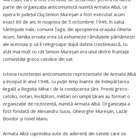
parte din organizaţia anticomunistă numită Armata Albă, ce
opera în judeţul Cluj.Simion Mureşan a fost executat acum
exact 60 de ani, în noaptea de 5 octombrie 1949, în satul
Sântejude Vale, comuna Ţaga, din apropierea oraşului Gherla.
Acum, familia eroului vrea să exhumeze rămăşiţele pământeşti
ale acestuia şi să îl reîngroape după datina creştinească, cu
atât mai mult cu cât Simion Mureşan era unul dintre fruntaşii
comunităţii greco-catolice din sat.
Istoria rezistenţei anticomuniste reprezentate de Armata Albă
a început în anul 1948, cu puţin timp înainte de îndepărtarea
ilegală a Regelui Mihai I de la conducerea ţării. Preoţi greco-
catolici, notari, învăţători, militari ori simpli ţărani au format o
organizaţie de rezistenţă, numită Armata Albă. Organizaţia a
fost fondată de Alexandru Suciu, Gheorghe Mureşan, Lazăr
Bondor şi Ionel Manu.
Armata Albă cuprindea sute de aderenţi din satele care se