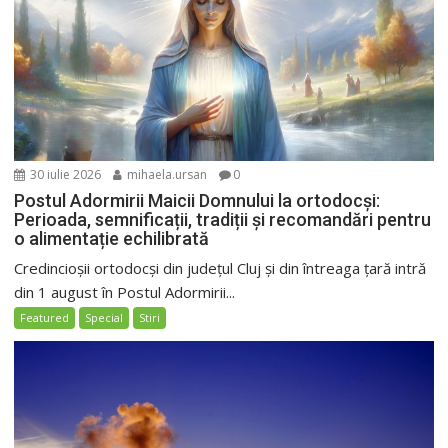
30 iulie 2026
mihaela.ursan
0
Postul Adormirii Maicii Domnului la ortodocși:
Perioada, semnificații, tradiții și recomandări pentru
o alimentație echilibrată
Credincioșii ortodocși din județul Cluj și din întreaga țară intră
din 1 august în Postul Adormirii...
Featured
Special
Stiri