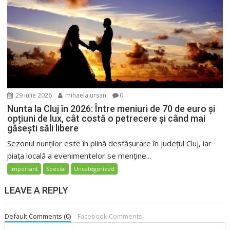
29 iulie 2026
mihaela.ursan
0
Nunta la Cluj în 2026: Între meniuri de 70 de euro și
opțiuni de lux, cât costă o petrecere și când mai
găsești săli libere
Sezonul nunților este în plină desfășurare în județul Cluj, iar
piața locală a evenimentelor se menține...
Important
Special
Uncategorized
LEAVE A REPLY
Default Comments (0)
Facebook Comments