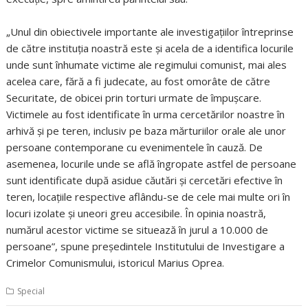
„Unul din obiectivele importante ale investigaţiilor întreprinse
de către instituţia noastră este şi acela de a identifica locurile
unde sunt înhumate victime ale regimului comunist, mai ales
acelea care, fără a fi judecate, au fost omorâte de către
Securitate, de obicei prin torturi urmate de împuşcare.
Victimele au fost identificate în urma cercetărilor noastre în
arhivă şi pe teren, inclusiv pe baza mărturiilor orale ale unor
persoane contemporane cu evenimentele în cauză. De
asemenea, locurile unde se află îngropate astfel de persoane
sunt identificate după asidue căutări şi cercetări efective în
teren, locaţiile respective aflându-se de cele mai multe ori în
locuri izolate şi uneori greu accesibile. În opinia noastră,
numărul acestor victime se situează în jurul a 10.000 de
persoane”, spune preşedintele Institutului de Investigare a
Crimelor Comunismului, istoricul Marius Oprea.
Special