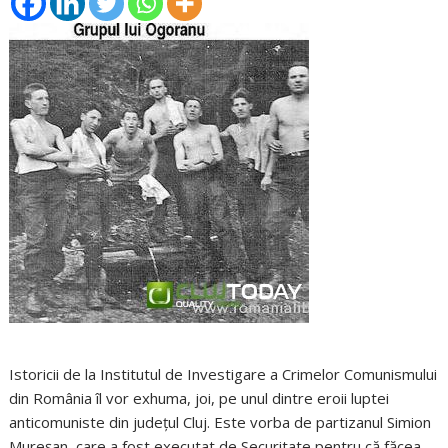
Istoricii de la Institutul de Investigare a Crimelor Comunismului
din România îl vor exhuma, joi, pe unul dintre eroii luptei
anticomuniste din judeţul Cluj. Este vorba de partizanul Simion
Mureşan, care a fost executat de Securitate pentru că făcea