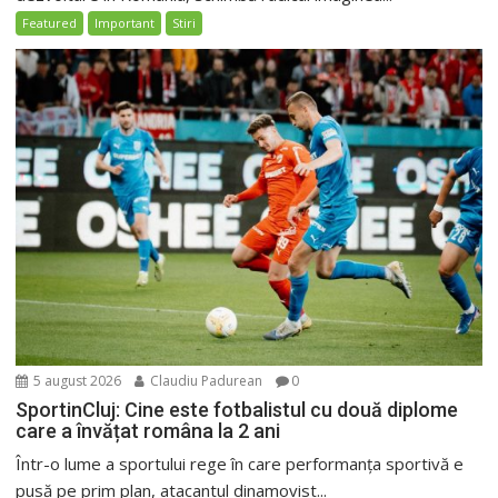
Featured
Important
Stiri
5 august 2026
Claudiu Padurean
0
SportinCluj: Cine este fotbalistul cu două diplome
care a învățat româna la 2 ani
Într-o lume a sportului rege în care performanța sportivă e
pusă pe prim plan, atacantul dinamovist...