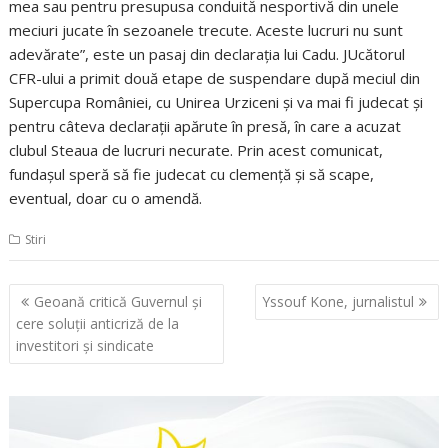
mea sau pentru presupusa conduită nesportivă din unele
meciuri jucate în sezoanele trecute. Aceste lucruri nu sunt
adevărate”, este un pasaj din declaraţia lui Cadu. JUcătorul
CFR-ului a primit două etape de suspendare după meciul din
Supercupa României, cu Unirea Urziceni şi va mai fi judecat şi
pentru câteva declaraţii apărute în presă, în care a acuzat
clubul Steaua de lucruri necurate. Prin acest comunicat,
fundaşul speră să fie judecat cu clemenţă şi să scape,
eventual, doar cu o amendă.
Stiri
Navigare
Geoană critică Guvernul şi
Yssouf Kone, jurnalistul
în
cere soluţii anticriză de la
articole
investitori şi sindicate