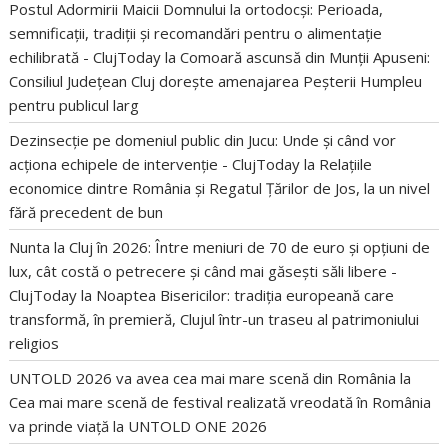
Postul Adormirii Maicii Domnului la ortodocși: Perioada,
semnificații, tradiții și recomandări pentru o alimentație
echilibrată - ClujToday
la
Comoară ascunsă din Munții Apuseni:
Consiliul Județean Cluj dorește amenajarea Peșterii Humpleu
pentru publicul larg
Dezinsecție pe domeniul public din Jucu: Unde și când vor
acționa echipele de intervenție - ClujToday
la
Relațiile
economice dintre România și Regatul Țărilor de Jos, la un nivel
fără precedent de bun
Nunta la Cluj în 2026: Între meniuri de 70 de euro și opțiuni de
lux, cât costă o petrecere și când mai găsești săli libere -
ClujToday
la
Noaptea Bisericilor: tradiția europeană care
transformă, în premieră, Clujul într-un traseu al patrimoniului
religios
UNTOLD 2026 va avea cea mai mare scenă din România
la
Cea mai mare scenă de festival realizată vreodată în România
va prinde viață la UNTOLD ONE 2026