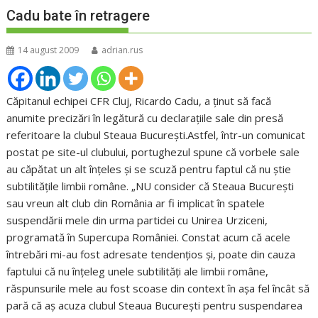
Cadu bate în retragere
14 august 2009
adrian.rus
Căpitanul echipei CFR Cluj, Ricardo Cadu, a ţinut să facă
anumite precizări în legătură cu declaraţiile sale din presă
referitoare la clubul Steaua Bucureşti.Astfel, într-un comunicat
postat pe site-ul clubului, portughezul spune că vorbele sale
au căpătat un alt înţeles şi se scuză pentru faptul că nu ştie
subtilităţile limbii române. „NU consider că Steaua Bucureşti
sau vreun alt club din România ar fi implicat în spatele
suspendării mele din urma partidei cu Unirea Urziceni,
programată în Supercupa României. Constat acum că acele
întrebări mi-au fost adresate tendenţios şi, poate din cauza
faptului că nu înţeleg unele subtilităţi ale limbii române,
răspunsurile mele au fost scoase din context în aşa fel încât să
pară că aş acuza clubul Steaua Bucureşti pentru suspendarea