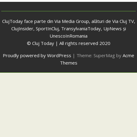
ClujToday face parte din Via Media Group, alături de Via Cluj TV,
ClujInsider, SportInCluj, TransylvaniaToday, UpNews și
UnescoInRomania
© Cluj Today | All rights reserved 2020
Proudly powered by WordPress
|
Theme: SuperMag by
Acme
Themes