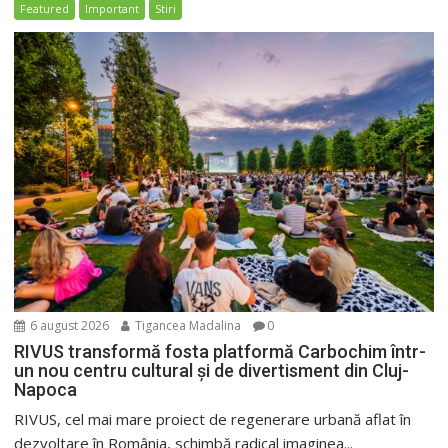
Featured
Important
Stiri
6 august 2026
Tigancea Madalina
0
RIVUS transformă fosta platformă Carbochim într-
un nou centru cultural și de divertisment din Cluj-
Napoca
RIVUS, cel mai mare proiect de regenerare urbană aflat în
dezvoltare în România, schimbă radical imaginea...