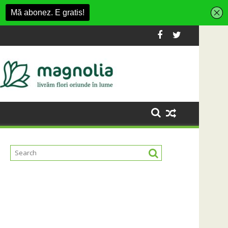
ashion Village
platformă Carbochim într-un nou centru cultural și de diverti
Când luna devine o întrebare