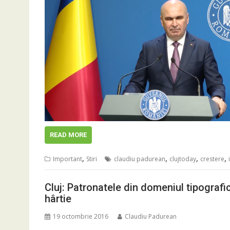
READ MORE
,
,
,
,
Important
Stiri
claudiu padurean
clujtoday
crestere
Cluj: Patronatele din domeniul tipografi
hârtie
19 octombrie 2016
Claudiu Padurean