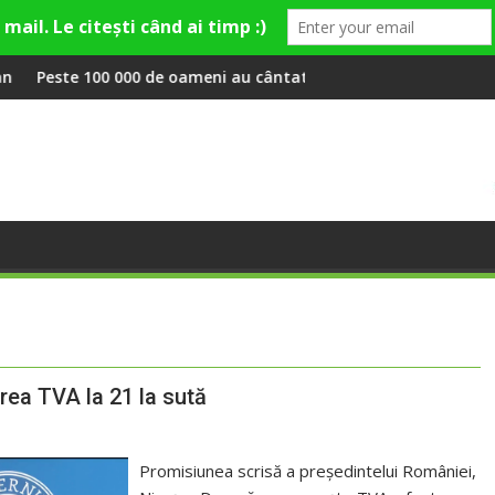
y și Theo Rose și comercianți români parteneri, în premieră la F
e oameni au cântat, la Untold, împreună cu Sting
RIVUS transformă fosta 
erea TVA la 21 la sută
Promisiunea scrisă a președintelui României,