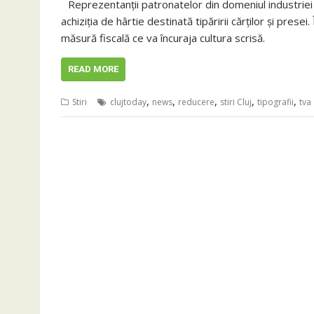
Reprezentanţii patronatelor din domeniul industriei
achiziţia de hârtie destinată tipăririi cărţilor şi pres
măsură fiscală ce va încuraja cultura scrisă.
READ MORE
,
,
,
,
,
Stiri
clujtoday
news
reducere
stiri Cluj
tipografii
tva