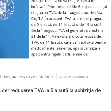
Nicușor Dan, că nu va crește TVA a fost
încălcată. Prim-ministrul Ilie Bolojan a anunțat
creșterea TVA, de la 1 august, potrivit Via
Cluj TV. În prezent, TVA-ul are trei praguri:
de 5 la sută, de 11 la sută și de 19 la sută.
De la 1 august, TVA-ul general va crește la
21 de la 11. Va exista și o cotă redusă de
TVA, de 11 la sută, care va fi aplicată pentru
medicamente, alimente, apă și canalizare,
apă pentru irigații, cărți, lemne de…
,
,
,
,
ilie bolojan
news
stiri
tva
Via Cluj Tv
Leave a comment
c cer reducerea TVA la 5 a sută la achiziţia de