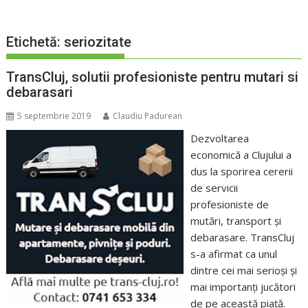
Etichetă:
seriozitate
TransCluj, solutii profesioniste pentru mutari si
debarasari
5 septembrie 2019
Claudiu Padurean
Dezvoltarea
economică a Clujului a
dus la sporirea cererii
de servicii
profesioniste de
mutări, transport şi
debarasare. TransCluj
s-a afirmat ca unul
dintre cei mai serioşi şi
mai importanţi jucători
de pe această piaţă.