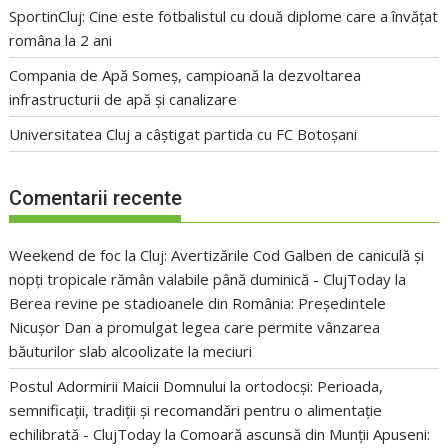
SportinCluj: Cine este fotbalistul cu două diplome care a învățat
româna la 2 ani
Compania de Apă Someș, campioană la dezvoltarea
infrastructurii de apă și canalizare
Universitatea Cluj a câștigat partida cu FC Botoșani
Comentarii recente
Weekend de foc la Cluj: Avertizările Cod Galben de caniculă și
nopți tropicale rămân valabile până duminică - ClujToday
la
Berea revine pe stadioanele din România: Președintele
Nicușor Dan a promulgat legea care permite vânzarea
băuturilor slab alcoolizate la meciuri
Postul Adormirii Maicii Domnului la ortodocși: Perioada,
semnificații, tradiții și recomandări pentru o alimentație
echilibrată - ClujToday
la
Comoară ascunsă din Munții Apuseni: