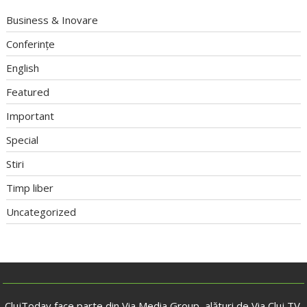
Business & Inovare
Conferințe
English
Featured
Important
Special
Stiri
Timp liber
Uncategorized
ClujToday face parte din Via Media Group, alături de Via Cluj TV,