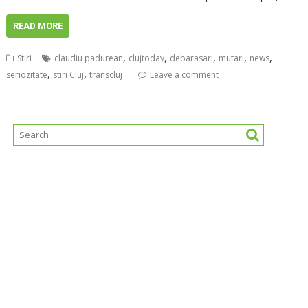
READ MORE
,
,
,
,
,
Stiri
claudiu padurean
clujtoday
debarasari
mutari
news
,
,
seriozitate
stiri Cluj
transcluj
Leave a comment