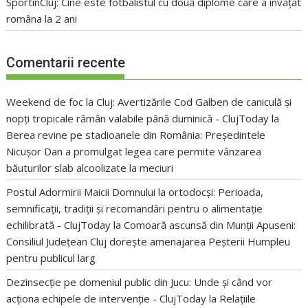
SportinCluj: Cine este fotbalistul cu două diplome care a învățat
româna la 2 ani
Comentarii recente
Weekend de foc la Cluj: Avertizările Cod Galben de caniculă și
nopți tropicale rămân valabile până duminică - ClujToday
la
Berea revine pe stadioanele din România: Președintele
Nicușor Dan a promulgat legea care permite vânzarea
băuturilor slab alcoolizate la meciuri
Postul Adormirii Maicii Domnului la ortodocși: Perioada,
semnificații, tradiții și recomandări pentru o alimentație
echilibrată - ClujToday
la
Comoară ascunsă din Munții Apuseni:
Consiliul Județean Cluj dorește amenajarea Peșterii Humpleu
pentru publicul larg
Dezinsecție pe domeniul public din Jucu: Unde și când vor
acționa echipele de intervenție - ClujToday
la
Relațiile