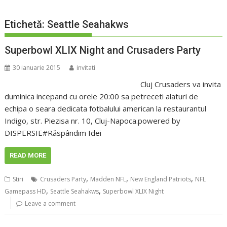
Etichetă:
Seattle Seahakws
Superbowl XLIX Night and Crusaders Party
30 ianuarie 2015
invitati
Cluj Crusaders va invita
duminica incepand cu orele 20:00 sa petreceti alaturi de
echipa o seara dedicata fotbalului american la restaurantul
Indigo, str. Piezisa nr. 10, Cluj-Napoca.powered by
DISPERSIE#Răspândim Idei
READ MORE
,
,
,
Stiri
Crusaders Party
Madden NFL
New England Patriots
NFL
,
,
Gamepass HD
Seattle Seahakws
Superbowl XLIX Night
Leave a comment