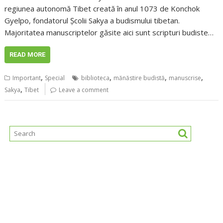
regiunea autonomă Tibet creată în anul 1073 de Konchok
Gyelpo, fondatorul Şcolii Sakya a budismului tibetan.
Majoritatea manuscriptelor găsite aici sunt scripturi budiste…
READ MORE
,
,
,
,
Important
Special
biblioteca
mănăstire budistă
manuscrise
,
Sakya
Tibet
Leave a comment