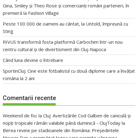
Gina, Smiley și Theo Rose și comercianți români parteneri, în
premieră la Fashion Village
Peste 100 000 de oameni au cântat, la Untold, împreună cu
Sting
RIVUS transformă fosta platformă Carbochim într-un nou
centru cultural și de divertisment din Cluj-Napoca
Când luna devine o întrebare
SportinCluj: Cine este fotbalistul cu două diplome care a învățat
româna la 2 ani
Comentarii recente
Weekend de foc la Cluj: Avertizările Cod Galben de caniculă și
nopți tropicale rămân valabile până duminică - ClujToday
la
Berea revine pe stadioanele din România: Președintele
Nicușor Dan a promulgat legea care permite vânzarea