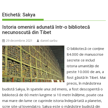
Etichetă:
Sakya
Istoria omenirii adunată într-o bibliotecă
necunoscută din Tibet
29 decembrie 2021
daniel.sarbu
O bibliotecă ce conține
84.000 de manuscrise
secrete ce includ
istoria umanității de
peste 10.000 de ani, a
fost găsită în Tibet. Mai
precis, în mănăstirea
budistă Sakya, în spatele unui zid imens, a fost descoperită o
bibliotecă de 60 metri lungime si 10 metri înălțime, poate cea
mai mare din lume ce cuprinde istoria îndepărtată a planetei,
scrie site-ul lovendal.ro. Sakya este o mănăstire budistă din