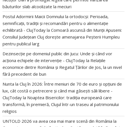
băuturilor slab alcoolizate la meciuri
Postul Adormirii Maicii Domnului la ortodocși: Perioada,
semnificații, tradiții și recomandări pentru o alimentație
echilibrată - ClujToday
la
Comoară ascunsă din Munții Apuseni:
Consiliul Județean Cluj dorește amenajarea Peșterii Humpleu
pentru publicul larg
Dezinsecție pe domeniul public din Jucu: Unde și când vor
acționa echipele de intervenție - ClujToday
la
Relațiile
economice dintre România și Regatul Țărilor de Jos, la un nivel
fără precedent de bun
Nunta la Cluj în 2026: Între meniuri de 70 de euro și opțiuni de
lux, cât costă o petrecere și când mai găsești săli libere -
ClujToday
la
Noaptea Bisericilor: tradiția europeană care
transformă, în premieră, Clujul într-un traseu al patrimoniului
religios
UNTOLD 2026 va avea cea mai mare scenă din România
la