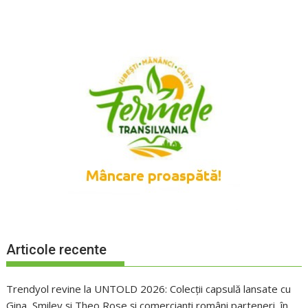
Articole recente
Trendyol revine la UNTOLD 2026: Colecții capsulă lansate cu
Gina, Smiley și Theo Rose și comercianți români parteneri, în