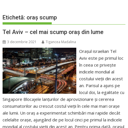
Etichetă:
oraș scump
Tel Aviv – cel mai scump oraș din lume
3 decembrie 2021
Tigancea Madalina
Oraşul israelian Tel
Aviv este pe primul loc
în ceea ce privește
indicele mondial al
costului vieţii din acest
an. Parisul a ajuns pe
locul doi, la egalitate cu
Singapore Blocajele lanţurilor de aprovizionare şi cererea
consumatorilor au crescut costul vieţii în cele mai mari oraşe
ale lumii. Un oraş a experimentat schimbări mai rapide decât
celelalte oraşe, ajungând de pe locul cinci pe primul la indicele
mondial al costului vieţii din acest an. Pentru prima dată, oraşul