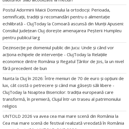
Postul Adormirii Maicii Domnului la ortodocși: Perioada,
semnificații, tradiții și recomandări pentru o alimentație
echilibrată - ClujToday
la
Comoară ascunsă din Munții Apuseni:
Consiliul Județean Cluj dorește amenajarea Peșterii Humpleu
pentru publicul larg
Dezinsecție pe domeniul public din Jucu: Unde și când vor
acționa echipele de intervenție - ClujToday
la
Relațiile
economice dintre România și Regatul Țărilor de Jos, la un nivel
fără precedent de bun
Nunta la Cluj în 2026: Între meniuri de 70 de euro și opțiuni de
lux, cât costă o petrecere și când mai găsești săli libere -
ClujToday
la
Noaptea Bisericilor: tradiția europeană care
transformă, în premieră, Clujul într-un traseu al patrimoniului
religios
UNTOLD 2026 va avea cea mai mare scenă din România
la
Cea mai mare scenă de festival realizată vreodată în România