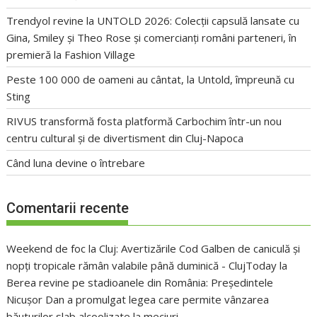
Trendyol revine la UNTOLD 2026: Colecții capsulă lansate cu
Gina, Smiley și Theo Rose și comercianți români parteneri, în
premieră la Fashion Village
Peste 100 000 de oameni au cântat, la Untold, împreună cu
Sting
RIVUS transformă fosta platformă Carbochim într-un nou
centru cultural și de divertisment din Cluj-Napoca
Când luna devine o întrebare
Comentarii recente
Weekend de foc la Cluj: Avertizările Cod Galben de caniculă și
nopți tropicale rămân valabile până duminică - ClujToday
la
Berea revine pe stadioanele din România: Președintele
Nicușor Dan a promulgat legea care permite vânzarea
băuturilor slab alcoolizate la meciuri