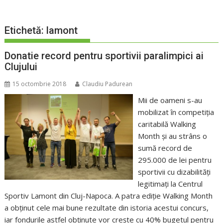
Etichetă:
lamont
Donatie record pentru sportivii paralimpici ai
Clujului
15 octombrie 2018
Claudiu Padurean
Mii de oameni s-au
mobilizat în competiţia
caritabilă Walking
Month şi au strâns o
sumă record de
295.000 de lei pentru
sportivii cu dizabilităţi
legitimaţi la Centrul
Sportiv Lamont din Cluj-Napoca. A patra ediţie Walking Month
a obţinut cele mai bune rezultate din istoria acestui concurs,
iar fondurile astfel obţinute vor creşte cu 40% bugetul pentru