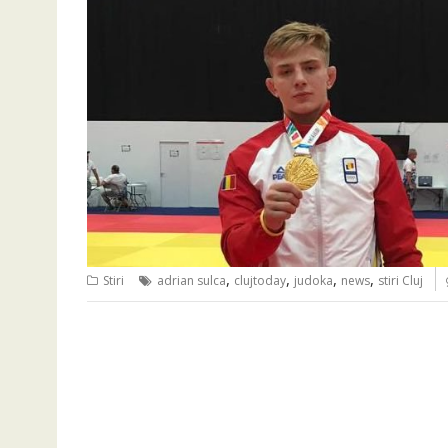
,
,
,
,
Stiri
adrian sulca
clujtoday
judoka
news
stiri Cluj