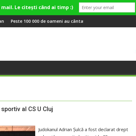
ley și Theo Rose și comercianți români parteneri, în premieră la
 de oameni au cântat, la Untold, împreună cu Sting
RIVUS transformă fost
 sportiv al CS U Cluj
Judokanul Adrian Şulcă a fost declarat drept