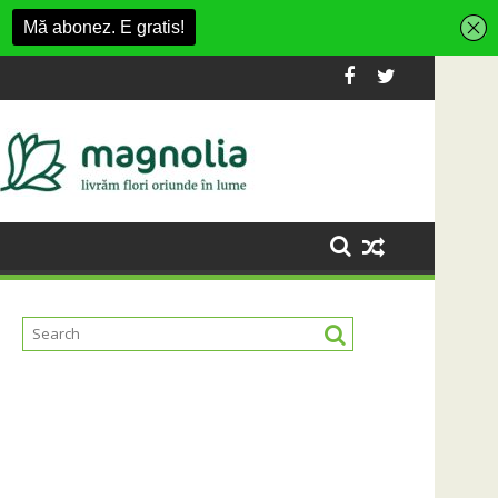
 Fashion Village
a platformă Carbochim într-un nou centru cultural și de diver
Când luna devine o întrebare