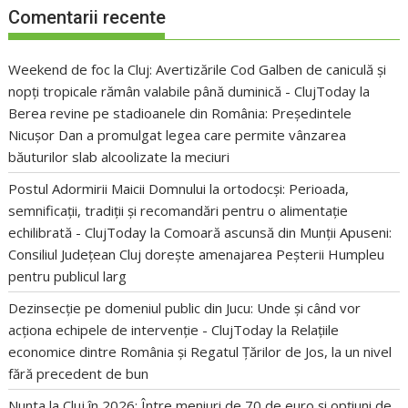
Comentarii recente
Weekend de foc la Cluj: Avertizările Cod Galben de caniculă și
nopți tropicale rămân valabile până duminică - ClujToday
la
Berea revine pe stadioanele din România: Președintele
Nicușor Dan a promulgat legea care permite vânzarea
băuturilor slab alcoolizate la meciuri
Postul Adormirii Maicii Domnului la ortodocși: Perioada,
semnificații, tradiții și recomandări pentru o alimentație
echilibrată - ClujToday
la
Comoară ascunsă din Munții Apuseni:
Consiliul Județean Cluj dorește amenajarea Peșterii Humpleu
pentru publicul larg
Dezinsecție pe domeniul public din Jucu: Unde și când vor
acționa echipele de intervenție - ClujToday
la
Relațiile
economice dintre România și Regatul Țărilor de Jos, la un nivel
fără precedent de bun
Nunta la Cluj în 2026: Între meniuri de 70 de euro și opțiuni de