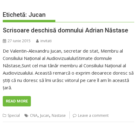
Etichetă:
Jucan
Scrisoare deschisă domnului Adrian Năstase
27 iunie 2015
invitati
De Valentin-Alexandru Jucan, secretar de stat, Membru al
Consiliului Național al AudiovizualuluiStimate domnule
Năstase,Sunt cel mai tânăr membru al Consiliului Național al
Audiovizualului. Această remarcă o exprim deoarece doresc să
știți că nu doresc să îmi urăsc viitorul pe care îl am în această
țară.
READ MORE
,
,
Special
CNA
Jucan
Nastase
Leave a comment