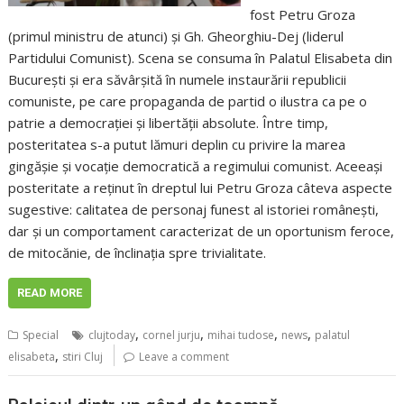
fost Petru Groza
(primul ministru de atunci) şi Gh. Gheorghiu-Dej (liderul
Partidului Comunist). Scena se consuma în Palatul Elisabeta din
Bucureşti şi era săvârşită în numele instaurării republicii
comuniste, pe care propaganda de partid o ilustra ca pe o
patrie a democraţiei şi libertăţii absolute. Între timp,
posteritatea s-a putut lămuri deplin cu privire la marea
gingăşie şi vocaţie democratică a regimului comunist. Aceeaşi
posteritate a reţinut în dreptul lui Petru Groza câteva aspecte
sugestive: calitatea de personaj funest al istoriei româneşti,
dar şi un comportament caracterizat de un oportunism feroce,
de mitocănie, de înclinaţia spre trivialitate.
READ MORE
,
,
,
,
Special
clujtoday
cornel jurju
mihai tudose
news
palatul
,
elisabeta
stiri Cluj
Leave a comment