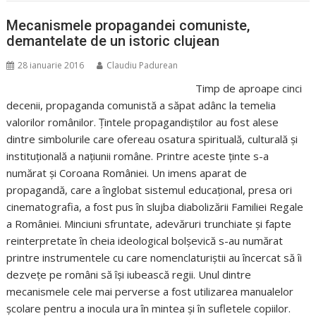
Mecanismele propagandei comuniste,
demantelate de un istoric clujean
28 ianuarie 2016
Claudiu Padurean
Timp de aproape cinci
decenii, propaganda comunistă a săpat adânc la temelia
valorilor românilor. Țintele propagandiștilor au fost alese
dintre simbolurile care ofereau osatura spirituală, culturală și
instituțională a națiunii române. Printre aceste ținte s-a
numărat și Coroana României. Un imens aparat de
propagandă, care a înglobat sistemul educațional, presa ori
cinematografia, a fost pus în slujba diabolizării Familiei Regale
a României. Minciuni sfruntate, adevăruri trunchiate și fapte
reinterpretate în cheia ideological bolșevică s-au numărat
printre instrumentele cu care nomenclaturiștii au încercat să îi
dezvețe pe români să își iubească regii. Unul dintre
mecanismele cele mai perverse a fost utilizarea manualelor
școlare pentru a inocula ura în mintea și în sufletele copiilor.