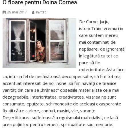
O floare pentru Doina Cornea
29 mai 2017
invitati
De Cornel Jurju,
istoricTrăim vremuri în
care suntem mereu
mai contaminaţi de
nepăsare, de ignoranţă
în legătură cu tot ce
pare să fie
exterioritate. Asta face
ca, într-un fel de nesănătoasă decompensaţie, să fim tot mai
accentuat interesaţi de noi înşine. Să fim năvăliţi de tiranice
vanităţi din care se „hrănesc” obsesiile materialiste cele mai
dezagreabile. Interioritatea, creativitatea, visarea ne sunt
consumate, epuizate, schimonosite de aceleaşi exasperante
fixaţii către cariere, conturi, maşini, vile, vacanţe.
Deşertificarea sufletească a egoismului materialist, ne lasă
prea puţin loc pentru semeni, spiritualitate sau memorie.