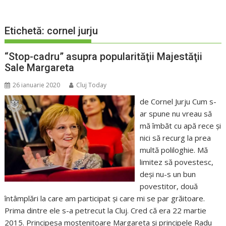
Etichetă:
cornel jurju
“Stop-cadru” asupra popularităţii Majestăţii
Sale Margareta
26 ianuarie 2020
Cluj Today
de Cornel Jurju Cum s-
ar spune nu vreau să
mă îmbăt cu apă rece şi
nici să recurg la prea
multă poliloghie. Mă
limitez să povestesc,
deşi nu-s un bun
povestitor, două
întâmplări la care am participat şi care mi se par grăitoare.
Prima dintre ele s-a petrecut la Cluj. Cred că era 22 martie
2015. Principesa moştenitoare Margareta şi principele Radu