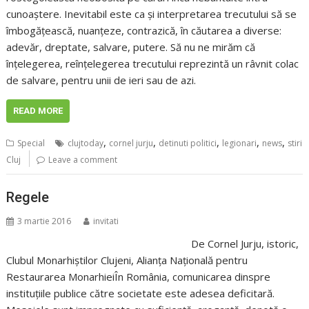
cunoaştere. Inevitabil este ca şi interpretarea trecutului să se
îmbogăţească, nuanţeze, contrazică, în căutarea a diverse:
adevăr, dreptate, salvare, putere. Să nu ne mirăm că
înţelegerea, reînţelegerea trecutului reprezintă un râvnit colac
de salvare, pentru unii de ieri sau de azi.
READ MORE
,
,
,
,
,
Special
clujtoday
cornel jurju
detinuti politici
legionari
news
stiri
Cluj
Leave a comment
Regele
3 martie 2016
invitati
De Cornel Jurju, istoric,
Clubul Monarhiștilor Clujeni, Alianța Națională pentru
Restaurarea MonarhieiÎn România, comunicarea dinspre
instituţiile publice către societate este adesea deficitară.