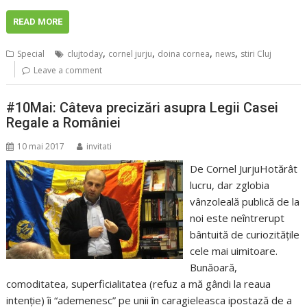
READ MORE
,
,
,
,
Special
clujtoday
cornel jurju
doina cornea
news
stiri Cluj
Leave a comment
#10Mai: Câteva precizări asupra Legii Casei
Regale a României
10 mai 2017
invitati
De Cornel JurjuHotărât
lucru, dar zglobia
vânzoleală publică de la
noi este neîntrerupt
bântuită de curiozităţile
cele mai uimitoare.
Bunăoară,
comoditatea, superficialitatea (refuz a mă gândi la reaua
intenţie) îi “ademenesc” pe unii în caragieleasca ipostază de a