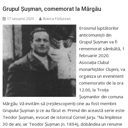
Grupul Șușman, comemorat la Mărgău
17 ianuarie 2020
Bianca Pădurean
Eroismul luptătorilor
anticomunişti din
Grupul Şuşman va fi
rememorat sâmbătă, 1
februarie 2020.
Asociaţia Clubul
monarhiştilor Clujeni, va
organiza un eveniment
comemorativ de la ora
12.00, la Troiţa
Şuşmanilor din comuna
Mărgău. Vă invităm să (re)descoperiți cine au fost membrii
Grupului Șușman și ce au făcut ei. Primul din această serie este
Teodor Șușman, evocat de istoricul Cornel Jurju. ”Nu împlinise
30 de ani, iar Teodor Şuşman (n. 1894), dobândea un renume