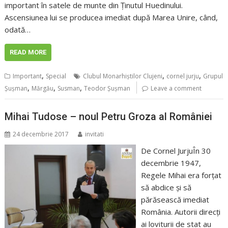
important în satele de munte din Ţinutul Huedinului.
Ascensiunea lui se producea imediat după Marea Unire, când,
odată…
READ MORE
,
,
,
Important
Special
Clubul Monarhiștilor Clujeni
cornel jurju
Grupul
,
,
,
Șușman
Mărgău
Susman
Teodor Șușman
Leave a comment
Mihai Tudose – noul Petru Groza al României
24 decembrie 2017
invitati
De Cornel JurjuÎn 30
decembrie 1947,
Regele Mihai era forţat
să abdice şi să
părăsească imediat
România. Autorii direcţi
ai loviturii de stat au