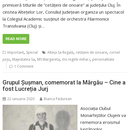
primiseră titlurile de “cetăţeni de onoare” ai judeţului Cluj. În
cinstea Alteţelor Lor, Consiliul Judeţean organiza un spectacol
la Colegiul Academic susţinut de orchestra Filarmonicii
Transilvania (Cluj) şi…
READ MORE
,
,
,
Important
Special
Alteța Sa Regală
cetățeni de onoare
cornel
,
,
,
,
jurju
Majestatea Sa
MS Margareta
ms regele mihai i
personalitate
1 Comment
Grupul Șușman, comemorat la Mărgău – Cine a
fost Lucreția Jurj
22 ianuarie 2020
Bianca Pădurean
Asociaţia Clubul
Monarhiştilor Clujeni va
rememora eroismul
luptătorilor