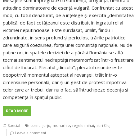
Mesajele sunt impregnate cu suficienţă, aroganţă, denotă o
atitudine dominatoare de esenţă vulgară. Confruntat cu acest
mod, cu totul denaturat, de a înţelege şi exercita „demnitatea”
publică, de fapt cetăţeanul este distribuit în ingratul rol al
victimei neputincioase. Este surclasat, umilit, fiindu-i
zdruncinate, în sens profund şi periculos, trăirile patriotice
care asigură coeziunea, forţa unei comunităţi naţionale. Nu de
puţine ori, în spatele deciziei de a părăsi România se află
tocmai sentimentul nedreptăţii metamorfozat într-o frustrare
dificil de îndurat. Plecatul „dincolo”, plecatul oriunde este
deopotrivă momentul aşteptat al revanşei, trăit într-o
dimensiune personală, dar şi un gest de protest împotriva
celor care ar trebui, dar nu o fac, să întruchipeze decenţa şi
competenţa în spaţiul public.
READ MORE
,
,
,
Special
cornel jurju
monarhie
regele mihai
stiri Cluj
Leave a comment