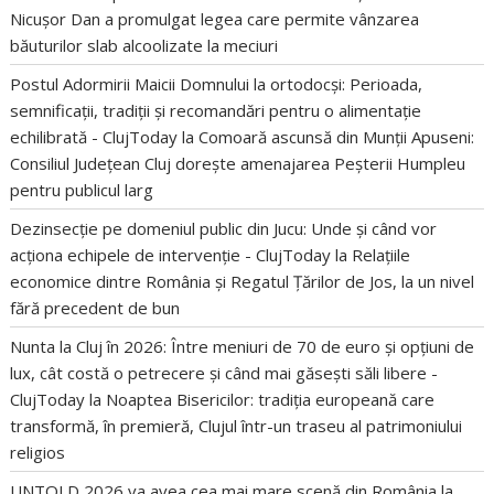
Nicușor Dan a promulgat legea care permite vânzarea
băuturilor slab alcoolizate la meciuri
Postul Adormirii Maicii Domnului la ortodocși: Perioada,
semnificații, tradiții și recomandări pentru o alimentație
echilibrată - ClujToday
la
Comoară ascunsă din Munții Apuseni:
Consiliul Județean Cluj dorește amenajarea Peșterii Humpleu
pentru publicul larg
Dezinsecție pe domeniul public din Jucu: Unde și când vor
acționa echipele de intervenție - ClujToday
la
Relațiile
economice dintre România și Regatul Țărilor de Jos, la un nivel
fără precedent de bun
Nunta la Cluj în 2026: Între meniuri de 70 de euro și opțiuni de
lux, cât costă o petrecere și când mai găsești săli libere -
ClujToday
la
Noaptea Bisericilor: tradiția europeană care
transformă, în premieră, Clujul într-un traseu al patrimoniului
religios
UNTOLD 2026 va avea cea mai mare scenă din România
la