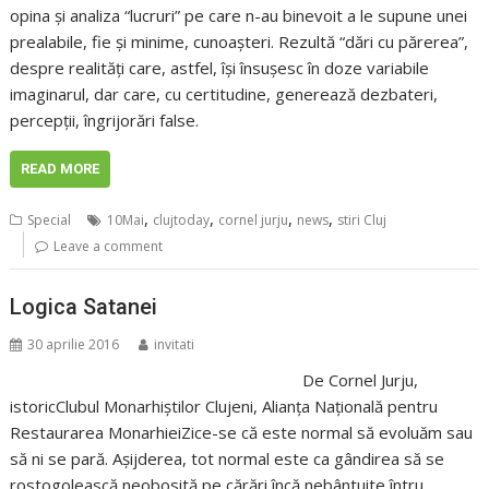
opina şi analiza “lucruri” pe care n-au binevoit a le supune unei
prealabile, fie şi minime, cunoaşteri. Rezultă “dări cu părerea”,
despre realităţi care, astfel, îşi însuşesc în doze variabile
imaginarul, dar care, cu certitudine, generează dezbateri,
percepţii, îngrijorări false.
READ MORE
,
,
,
,
Special
10Mai
clujtoday
cornel jurju
news
stiri Cluj
Leave a comment
Logica Satanei
30 aprilie 2016
invitati
De Cornel Jurju,
istoricClubul Monarhiștilor Clujeni, Alianța Națională pentru
Restaurarea MonarhieiZice-se că este normal să evoluăm sau
să ni se pară. Aşijderea, tot normal este ca gândirea să se
rostogolească neobosită pe cărări încă nebântuite întru