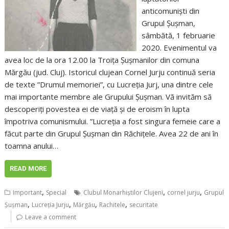
anticomunişti din
Grupul Şuşman,
sâmbătă, 1 februarie
2020. Evenimentul va
avea loc de la ora 12.00 la Troiţa Şuşmanilor din comuna
Mărgău (jud. Cluj). Istoricul clujean Cornel Jurju continuă seria
de texte ”Drumul memoriei”, cu Lucreția Jurj, una dintre cele
mai importante membre ale Grupului Șușman. Vă invităm să
descoperiți povestea ei de viață și de eroism în lupta
împotriva comunismului. ”Lucreţia a fost singura femeie care a
făcut parte din Grupul Şuşman din Răchiţele. Avea 22 de ani în
toamna anului…
READ MORE
,
,
,
Important
Special
Clubul Monarhiștilor Clujeni
cornel jurju
Grupul
,
,
,
,
Șușman
Lucreția Jurju
Mărgău
Rachitele
securitate
Leave a comment