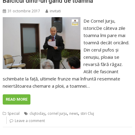
Balcicul dintr-un gând de toamnă
31 octombrie 2017
invitati
De Cornel Jurju,
istoricDe câteva zile
toamna îmi pare mai
toamnă decât oricând.
Din cerul pufos şi
cenuşiu, ploaia se
revarsă fără răgaz.
Atât de fascinant
schimbate la faţă, ultimele frunze mai înfruntă resemnate
neiertătoarea chemare a ploii, a toamnei…
READ MORE
,
,
,
Special
clujtoday
cornel jurju
news
stiri Cluj
Leave a comment