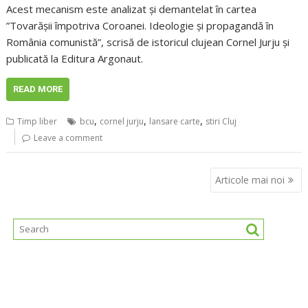
Acest mecanism este analizat și demantelat în cartea
”Tovarășii împotriva Coroanei. Ideologie și propagandă în
România comunistă”, scrisă de istoricul clujean Cornel Jurju și
publicată la Editura Argonaut.
READ MORE
,
,
,
Timp liber
bcu
cornel jurju
lansare carte
stiri Cluj
Leave a comment
Navigare
Articole mai noi
în
articole