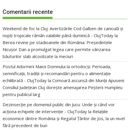
Comentarii recente
Weekend de foc la Cluj: Avertizările Cod Galben de caniculă și
nopți tropicale rămân valabile până duminică - ClujToday
la
Berea revine pe stadioanele din România: Președintele
Nicușor Dan a promulgat legea care permite vânzarea
băuturilor slab alcoolizate la meciuri
Postul Adormirii Maicii Domnului la ortodocși: Perioada,
semnificații, tradiții și recomandări pentru o alimentație
echilibrată - ClujToday
la
Comoară ascunsă din Munții Apuseni:
Consiliul Județean Cluj dorește amenajarea Peșterii Humpleu
pentru publicul larg
Dezinsecție pe domeniul public din Jucu: Unde și când vor
acționa echipele de intervenție - ClujToday
la
Relațiile
economice dintre România și Regatul Țărilor de Jos, la un nivel
fără precedent de bun