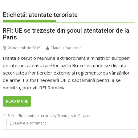
Etichetă:
atentate teroriste
RFI: UE se trezeşte din şocul atentatelor de la
Paris
20 noiembrie 2015
Claudiu Padurean
Franţa a cerut o reuniune extraordinară a minştrilor europeni
de interne, aceasta are loc azi la Bruxelles unde se discută
securitatea frontierelor externe şi reglementarea vânzărilor
de arme. I-a fost necesară UE o săptămână pentru a se
mobiliza, potrivit RFI România.
READ MORE
,
,
,
Stiri
atentate teroriste
Franta
stiri Cluj
ue
Leave a comment