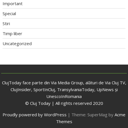
Important
Special
Stiri
Timp liber
Uncategorized
ClujToday face parte din Via Media Group, alături de Via Cluj TV,
ClujInsider, SportInCluj, TransylvaniaToday, UpNews și
UnescoInRomania
© Cluj Today | All rights reserved 2020
Proudly powered by WordPress
|
Theme: SuperMag by
Acme
Themes