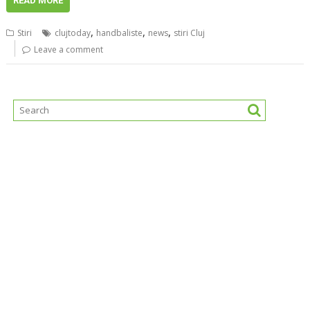
READ MORE
,
,
,
Stiri
clujtoday
handbaliste
news
stiri Cluj
Leave a comment