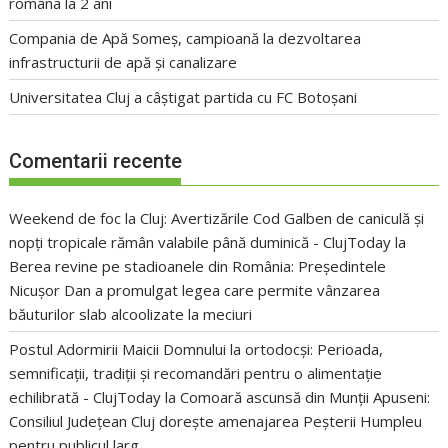
româna la 2 ani
Compania de Apă Someș, campioană la dezvoltarea
infrastructurii de apă și canalizare
Universitatea Cluj a câștigat partida cu FC Botoșani
Comentarii recente
Weekend de foc la Cluj: Avertizările Cod Galben de caniculă și
nopți tropicale rămân valabile până duminică - ClujToday
la
Berea revine pe stadioanele din România: Președintele
Nicușor Dan a promulgat legea care permite vânzarea
băuturilor slab alcoolizate la meciuri
Postul Adormirii Maicii Domnului la ortodocși: Perioada,
semnificații, tradiții și recomandări pentru o alimentație
echilibrată - ClujToday
la
Comoară ascunsă din Munții Apuseni:
Consiliul Județean Cluj dorește amenajarea Peșterii Humpleu
pentru publicul larg