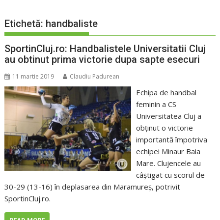
Etichetă:
handbaliste
SportinCluj.ro: Handbalistele Universitatii Cluj
au obtinut prima victorie dupa sapte esecuri
11 martie 2019
Claudiu Padurean
Echipa de handbal
feminin a CS
Universitatea Cluj a
obţinut o victorie
importantă împotriva
echipei Minaur Baia
Mare. Clujencele au
câştigat cu scorul de
30-29 (13-16) în deplasarea din Maramureş, potrivit
SportinCluj.ro.