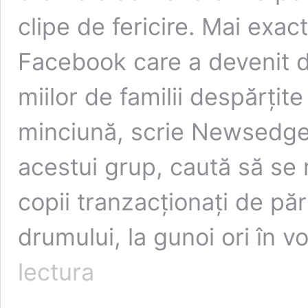
clipe de fericire. Mai exa
Facebook care a devenit de
miilor de familii despărțit
minciună, scrie Newsedge.r
acestui grup, caută să se
copii tranzacționați de păr
drumului, la gunoi ori în v
Copiii
lectura
niciodată
uitați
ai